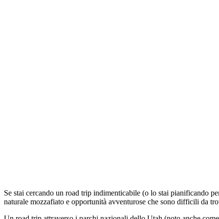
Se stai cercando un road trip indimenticabile (o lo stai pianificando p
naturale mozzafiato e opportunità avventurose che sono difficili da tro
Un road trip attraverso i parchi nazionali dello Utah (noto anche come