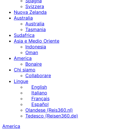
Spagna
Svizzera
Nuova Zelanda
Australia
Australia
Tasmania
Sudafrica
Asia e Medio Oriente
Indonesia
Oman
America
Bonaire
Chi siamo
Collaborare
Lingue
English
Italiano
Français
Español
Olandese (Reis360.nl)
Tedesco (Reisen360.de)
America