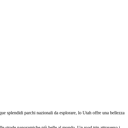
nque splendidi parchi nazionali da esplorare, lo Utah offre una bellezza
lle strade panoramiche più belle al mondo. Un road trip attraverso i