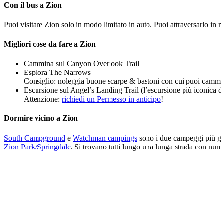
Con il bus a Zion
Puoi visitare Zion solo in modo limitato in auto. Puoi attraversarlo in 
Migliori cose da fare a Zion
Cammina sul Canyon Overlook Trail
Esplora The Narrows
Consiglio: noleggia buone scarpe & bastoni con cui puoi camm
Escursione sul Angel’s Landing Trail (l’escursione più iconica 
Attenzione:
richiedi un Permesso in anticipo
!
Dormire vicino a Zion
South Campground
e
Watchman campings
sono i due campeggi più gra
Zion Park/Springdale
. Si trovano tutti lungo una lunga strada con nume