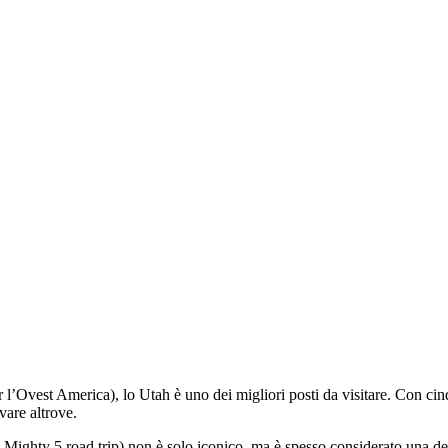
er l’Ovest America), lo Utah è uno dei migliori posti da visitare. Con ci
vare altrove.
 Mighty 5 road trip) non è solo iconico, ma è spesso considerato una de